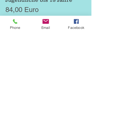
84,00 Euro
Phone
Email
Facebook
Erwachsene ab vollendetem
18. Lebensjahr
144,00 Euro
Familienbeitrag
350,00 Euro