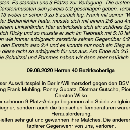
ten. Es standen uns 3 Plätze zur Verfügung . Die ersten 
Carstenmussten sich jeweils 0:2 geschlagen geben. Tors
:13 wobei er schon 9 zu 5 zurück lag. Frank mit seiner "
 Bedienfehler hatte, musste sich mit einem 2:6 und 4:
einem Linkshänder. Hier entwickelte sich ein schönes Sp
 sich Ricky und so musste er sich im Tiebreak mit 5:10 l
h wie immer erfolgreich zerstörte seinen Gegenüber 6:2
den Einzeln also 2:4 und es konnte nur noch ein Sieg all
diese nicht so erfolgreich für uns aus. Am Ende ein 3:6 f
ie Schnitzel und Pommes haben wir dann aber natürlich
09.08.2020 Herren 40 Bezirksoberliga
er Auswärtsspiel in Berlin/Willmersdorf gegen den BSV 
llung Frank Mühling, Ronny Gubatz, Dietmar Gutsche, Pie
Carsten Wilke.
er schönen 9 Platz-Anlage begannen alle Spiele zeitgle
Gegner, sondern auch die tropischen Temperaturen ware
Herausforderung.
ielten sehr gut und gewannen ihre Matches. Die anderen 
tapferer Gegenwehr von uns, verloren.